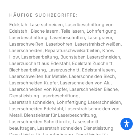
HÄUFIGE SUCHBEGRIFFE:
Edelstahl Laserschneiden
,
Laserlbeschriftung von
Edelstahl
,
Bleche lasern
, Teile lasern
,
Lohnfertigung
,
Laserbeschriftung
,
Laserbeschriften
,
Lasergravur
,
Laserschweißen
,
Laserbohren
,
Laserstrahlschweißen
,
Laserschneiden
,
Reparaturschweißarbeiten,
Know
How,
Laserbearbeitung
,
Buchstaben Laserschneiden
,
Laserzuschnitt aus Edelstahl
,
Edelstahl Zuschnitt
,
Blechbearbeitung
,
Laserzuschnitt
,
Edelstahl lasern
,
Laserschweißen für Metalle
,
Laserschneiden Blech
,
Laserschneiden Kupfer
,
Laserschneiden von Alu
,
Laserschneiden von Kupfer
,
Laserschneiden Bleche
,
Dienstleistung Laserbeschriftung
,
Laserstrahlschneiden
,
Lohnfertigung Laserschneiden
,
Laserschneiden Edelstahl
,
Laserstrahlschneiden von
Metall
,
Dienstleister für Laserbeschriftung
,
Laserschneiden Schnittbreite
,
Laserschnitt
beauftragen
,
Laserstrahlschneiden Dienstleistung
,
Dienstleister für Lohnfertigung
,
Dienstleister für