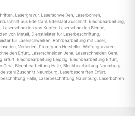
hriften
,
Lasergravur
,
Laserschweißen
,
Laserbohren
,
rzuschnitt aus Edelstahl
,
Edelstahl Zuschnitt
,
Blechbearbeitung
,
u
,
Laserschneiden von Kupfer
,
Laserschneiden Bleche
,
iden von Metall
,
Dienstleister für Laserbeschriftung
,
leister für Laserschweißen
,
Rohrbearbeitung mit Laser
,
inserien, Vorserien, Prototypen Hersteller, Waffengravuren,
chneiden Erfurt
,
Laserschneiden Jena
,
Laserschneiden Gera
,
g Erfurt
,
Blechbearbeitung Leipzig
,
Blechbearbeitung Erfurt
,
n Gera
,
Blechbearbeitung Halle
,
Blechbearbeitung Naumburg
,
Edelstahl Zuschnitt Naumburg
,
Laserbeschriften Erfurt
,
beschriftung Halle
,
Laserbeschriftung Naumburg
,
Laserbohren