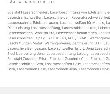
HÄUFIGE SUCHBEGRIFFE:
Edelstahl Laserschneiden
,
Laserlbeschriftung von Edelstahl
,
Ble
Laserstrahlschweißen
,
Laserschneiden
,
Reparaturschweißarbei
Laserzuschnitt
,
Edelstahl lasern
,
Laserschweißen für Metalle
,
La
Dienstleistung Laserbeschriftung
,
Laserstrahlschneiden
,
Lohnfe
Laserschneiden Schnittbreite
,
Laserschnitt beauftragen
,
Lasers
Laserschneiden Leipzig
, IATF 16949, IATF, 16949, Waffengraveur
Beschriftungen Metall, Waffengraveure, Zertifizierung iATF, Ba
Laserschweißen Leipzig
,
Laserschweißen Erfurt
,
Jena Lasersch
Blechbearbeitung Jena
,
Laserbeschriftung Leipzig
,
Laserbeschr
Edelstahl Zuschnitt Erfurt
,
Edelstahl Zuschnitt Gera
, Edelstahl Z
Laserbeschriften Gera
,
Laserbeschriften Halle
,
Laserbeschriften
Gera
,
Laserbohren Halle
,
Laserbohren Jena
,
Laserbohren Leipzi