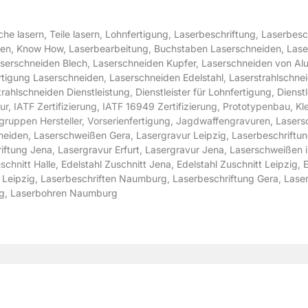
che lasern
, Teile lasern
,
Lohnfertigung
,
Laserbeschriftung
,
Laserbesc
ten,
Know How,
Laserbearbeitung
,
Buchstaben Laserschneiden
,
Lase
serschneiden Blech
,
Laserschneiden Kupfer
,
Laserschneiden von Al
rtigung Laserschneiden
,
Laserschneiden Edelstahl
,
Laserstrahlschne
trahlschneiden Dienstleistung
,
Dienstleister für Lohnfertigung
,
Dienst
, IATF Zertifizierung, IATF 16949 Zertifizierung, Prototypenbau, Kle
ugruppen Hersteller, Vorserienfertigung, Jagdwaffengravuren,
Lasers
neiden
,
Laserschweißen Gera
,
Lasergravur Leipzig
,
Laserbeschriftun
iftung Jena
,
Lasergravur Erfurt
,
Lasergravur Jena
,
Laserschweißen i
uschnitt Halle,
Edelstahl Zuschnitt Jena
,
Edelstahl Zuschnitt Leipzig
,
 Leipzig
,
Laserbeschriften Naumburg
,
Laserbeschriftung Gera
,
Laser
g
,
Laserbohren Naumburg