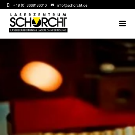
Zum
+49 (0) 3669186010
info@schorcht.de
Inhalt
springen
Togg
Navi
Startseite
Unternehmen
Leistungen
Applikationslabor
FAQ
Aktuelles